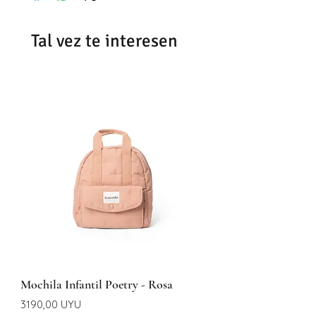
Correo Uruguayo
Se demoran entre 48 -72hrs en
Tal vez te interesen
entregar según la zona
Mochila Infantil Poetry - Rosa
Precio
3190,00 UYU