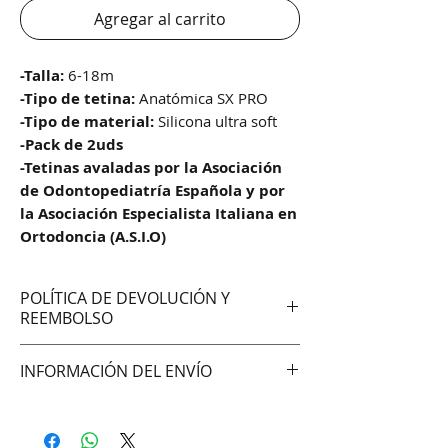
Agregar al carrito
-Talla:
6-18m
-Tipo de tetina:
Anatómica SX PRO
-Tipo de material:
Silicona ultra soft
-Pack de 2uds
-Tetinas avaladas por la Asociación
de Odontopediatría Española y por
la Asociación Especialista Italiana en
Ortodoncia (A.S.I.O)
POLÍTICA DE DEVOLUCIÓN Y
REEMBOLSO
No aceptamos cambios ni
INFORMACIÓN DEL ENVÍO
devoluciones
Hacemos envíos vía:
DAC (Agencia central)