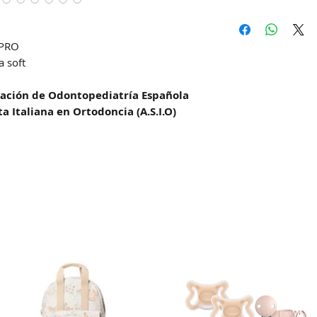
Hacemos envíos 
DAC (Agencia cent
 PRO
Correo Uruguayo
a soft
Se demoran entre
la zona
ciación de Odontopediatría Española
ta Italiana en Ortodoncia (A.S.I.O)