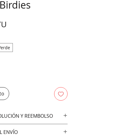
-Birdies
Precio
YU
Verde
to
VOLUCIÓN Y REEMBOLSO
bios ni devoluciones
L ENVÍO