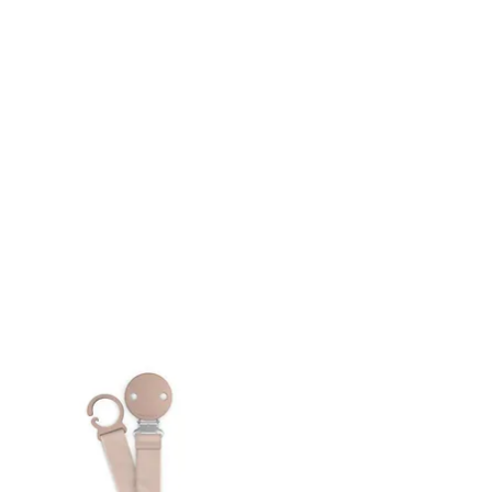
vía:
ral)
 48 -72hrs en entregar según