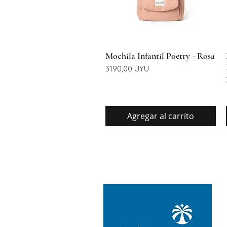
Vista rápida
Mochila Infantil Poetry - Rosa
Precio
3190,00 UYU
Agregar al carrito