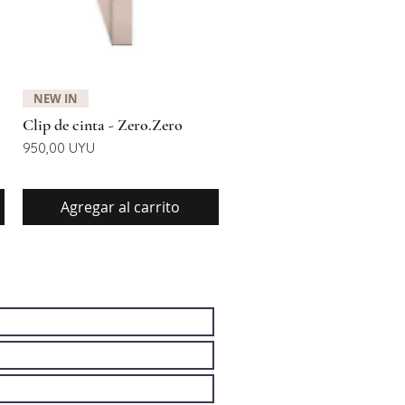
Vista rápida
NEW IN
Clip de cinta - Zero.Zero
Precio
950,00 UYU
Agregar al carrito