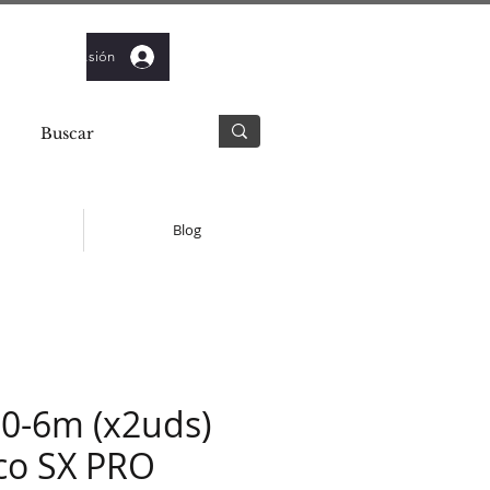
Iniciar sesión
Blog
0-6m (x2uds)
co SX PRO