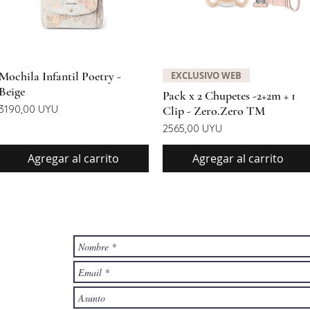
Vista rápida
Vista rápida
Mochila Infantil Poetry -
EXCLUSIVO WEB
Beige
Pack x 2 Chupetes -2+2m + 1
Precio
3190,00 UYU
Clip - Zero.Zero TM
Precio
2565,00 UYU
Agregar al carrito
Agregar al carrito