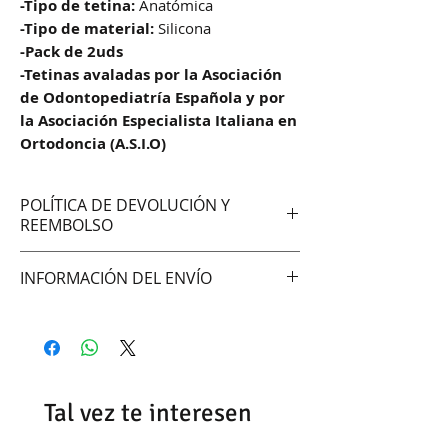
-Tipo de tetina:
Anatómica
-Tipo de material:
Silicona
-Pack de 2uds
-Tetinas avaladas por la Asociación
de Odontopediatría Española y por
la Asociación Especialista Italiana en
Ortodoncia (A.S.I.O)
POLÍTICA DE DEVOLUCIÓN Y
REEMBOLSO
No aceptamos cambios ni
INFORMACIÓN DEL ENVÍO
devoluciones
Hacemos envíos vía:
DAC (Agencia central)
Correo Uruguayo
Se demoran entre 48 -72hrs en
Tal vez te interesen
entregar según la zona