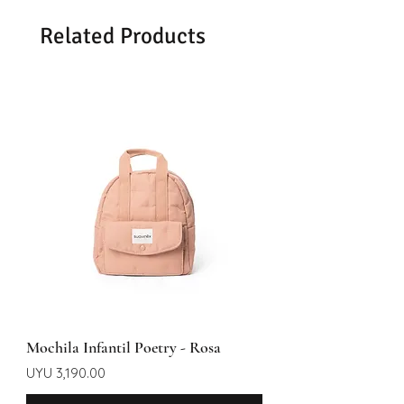
Related Products
Mochila Infantil Poetry - Rosa
Price
UYU 3,190.00