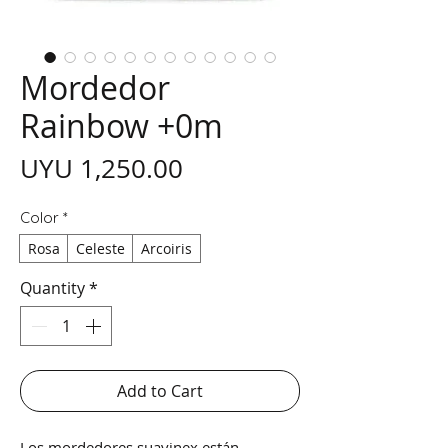
Mordedor
Rainbow +0m
Price
UYU 1,250.00
Color
*
Rosa
Celeste
Arcoiris
Quantity
*
Add to Cart
Los mordedores suavinex están