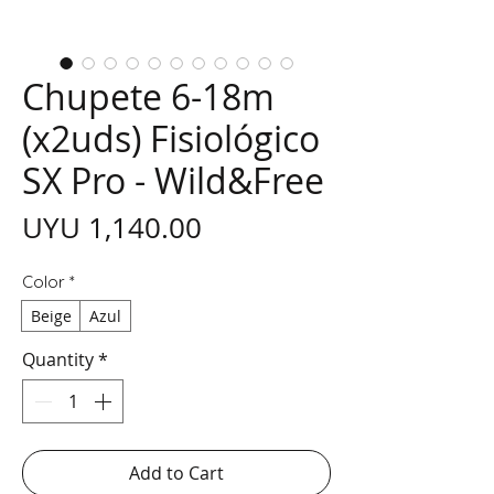
Chupete 6-18m
(x2uds) Fisiológico
SX Pro - Wild&Free
Price
UYU 1,140.00
Color
*
Beige
Azul
Quantity
*
Add to Cart