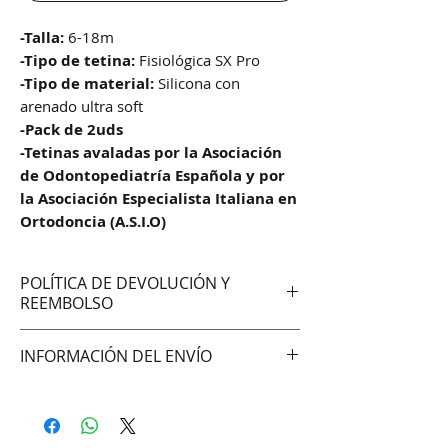
-Talla:
6-18m
-Tipo de tetina:
Fisiológica SX Pro
-Tipo de material:
Silicona con
arenado ultra soft
-Pack de 2uds
-Tetinas avaladas por la Asociación
de Odontopediatría Española y por
la Asociación Especialista Italiana en
Ortodoncia (A.S.I.O)
POLÍTICA DE DEVOLUCIÓN Y
REEMBOLSO
No aceptamos cambios ni
INFORMACIÓN DEL ENVÍO
devoluciones
Hacemos envíos vía:
DAC (Agencia central)
Correo Uruguayo