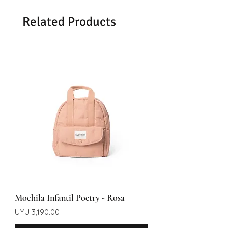
Se demoran entre 48 -72hrs en
Related Products
entregar según la zona
Mochila Infantil Poetry - Rosa
Price
UYU 3,190.00