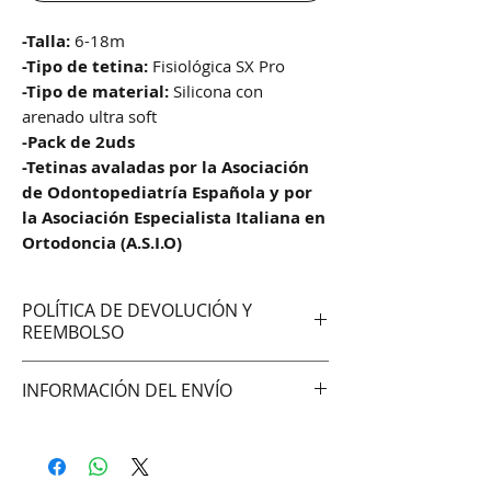
-Talla:
6-18m
-Tipo de tetina:
Fisiológica SX Pro
-Tipo de material:
Silicona con
arenado ultra soft
-Pack de 2uds
-Tetinas avaladas por la Asociación
de Odontopediatría Española y por
la Asociación Especialista Italiana en
Ortodoncia (A.S.I.O)
POLÍTICA DE DEVOLUCIÓN Y
REEMBOLSO
No aceptamos cambios ni
INFORMACIÓN DEL ENVÍO
devoluciones
Hacemos envíos vía:
DAC (Agencia central)
Correo Uruguayo