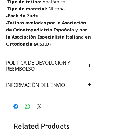
-Tipo de tetina:
Anatómica
-Tipo de material:
Silicona
-Pack de 2uds
-Tetinas avaladas por la Asociación
de Odontopediatría Española y por
la Asociación Especialista Italiana en
Ortodoncia (A.S.I.O)
POLÍTICA DE DEVOLUCIÓN Y
REEMBOLSO
No aceptamos cambios ni
INFORMACIÓN DEL ENVÍO
devoluciones
Hacemos envíos vía:
DAC (Agencia central)
Correo Uruguayo
Se demoran entre 48 -72hrs en
Related Products
entregar según la zona