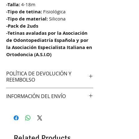
-Talla:
4-18m
-Tipo de tetina:
Fisiológica
-Tipo de material:
Silicona
-Pack de 2uds
-Tetinas avaladas por la Asociación
de Odontopediatría Española y por
la Asociación Especialista Italiana en
Ortodoncia (A.S.I.O)
POLÍTICA DE DEVOLUCIÓN Y
REEMBOLSO
No aceptamos cambios ni
INFORMACIÓN DEL ENVÍO
devoluciones
Hacemos envíos vía:
DAC (Agencia central)
Correo Uruguayo
Se demoran entre 48 -72hrs en
Related Products
entregar según la zona