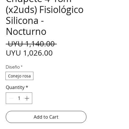
(x2uds) Fisiológico
Silicona -
Nocturno
Regular Price
 UYU 1,140.00 
Sale Price
UYU 1,026.00
Diseño
*
Conejo rosa
Quantity
*
Add to Cart