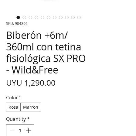
SKU: 904896
Biberón +6m/
360ml con tetina
fisiológica SX PRO
- Wild&Free
Price
UYU 1,290.00
Color
*
Rosa
Marron
Quantity
*