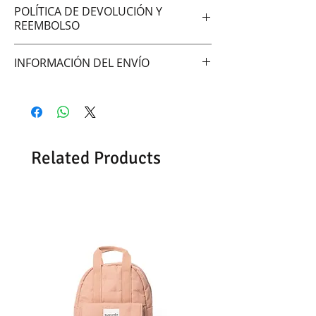
POLÍTICA DE DEVOLUCIÓN Y
REEMBOLSO
No aceptamos cambios ni
INFORMACIÓN DEL ENVÍO
devoluciones
Hacemos envíos vía:
DAC (Agencia central)
Correo Uruguayo
Se demoran entre 48 -72hrs en
Related Products
entregar según la zona