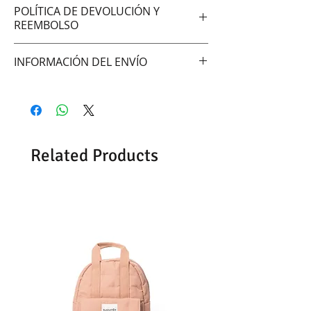
POLÍTICA DE DEVOLUCIÓN Y
REEMBOLSO
No aceptamos cambios ni
INFORMACIÓN DEL ENVÍO
devoluciones
Hacemos envíos vía:
DAC (Agencia central)
Correo Uruguayo
Se demoran entre 48 -72hrs en
Related Products
entregar según la zona