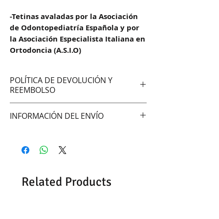
-Tetinas avaladas por la Asociación
de Odontopediatría Española y por
la Asociación Especialista Italiana en
Ortodoncia (A.S.I.O)
POLÍTICA DE DEVOLUCIÓN Y
REEMBOLSO
No aceptamos cambios ni
INFORMACIÓN DEL ENVÍO
devoluciones
Hacemos envíos vía:
DAC (Agencia central)
Correo Uruguayo
Se demoran entre 48 -72hrs en
Related Products
entregar según la zona