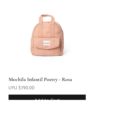
Mochila Infantil Poetry - Rosa
Price
UYU 3,190.00
Add to Cart