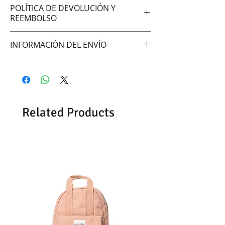
POLÍTICA DE DEVOLUCIÓN Y
REEMBOLSO
No aceptamos cambios ni
INFORMACIÓN DEL ENVÍO
devoluciones
Hacemos envíos vía:
DAC (Agencia central)
Correo Uruguayo
Se demoran entre 48 -72hrs en
Related Products
entregar según la zona