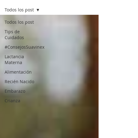
Todos los post
Todos los post
Tips de
Cuidados
#ConsejosSuavinex
Lactancia
Materna
Alimentación
Recién Nacido
Embarazo
Crianza