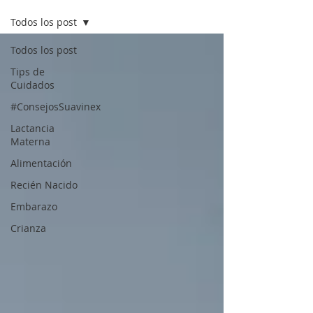
Todos los post
Todos los post
Tips de
Cuidados
#ConsejosSuavinex
Lactancia
Materna
Alimentación
Recién Nacido
Embarazo
Crianza